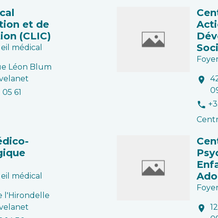
cal
Cen
tion et de
Acti
ion (CLIC)
Dév
Soci
eil médical
Foyer
ue Léon Blum
velanet
4
location_on
0
1 05 61
+3
phone
Centr
édico-
Cen
gique
Psy
Enf
Ado
eil médical
Foyer
e l'Hirondelle
velanet
12
location_on