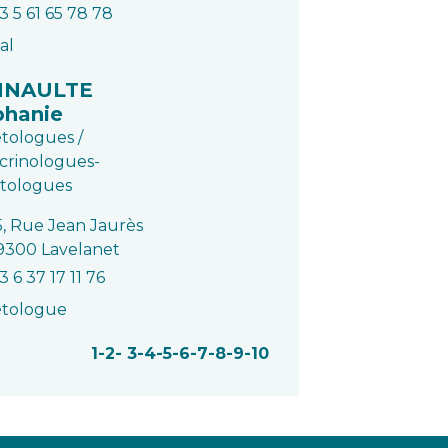
3 5 61 65 78 78
al
NNAULTE
phanie
tologues /
crinologues-
étologues
5, Rue Jean Jaurès
9300 Lavelanet
3 6 37 17 11 76
étologue
1
-2
-
3
-4
-5
-6
-7
-8
-9
-10