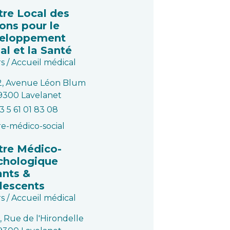
tre Local des
ons pour le
eloppement
al et la Santé
s / Accueil médical
2, Avenue Léon Blum
9300 Lavelanet
3 5 61 01 83 08
e-médico-social
tre Médico-
chologique
ants &
lescents
s / Accueil médical
, Rue de l'Hirondelle