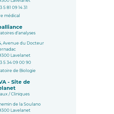
9300 Lavelanet
3 5 81 09 14 31
e médical
alliance
atoires d'analyses
4, Avenue du Docteur
ernadac
9300 Lavelanet
3 5 34 09 00 90
atoire de Biologie
A - Site de
elanet
aux / Cliniques
hemin de la Soulano
9300 Lavelanet