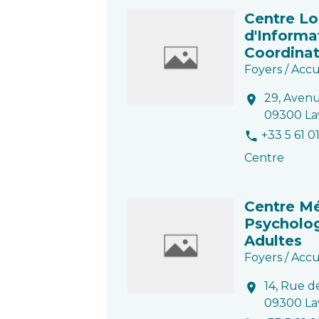
Centre Lo
d'Informa
Coordinat
Foyers / Accu
29, Aven
location_on
09300 La
+33 5 61 0
phone
Centre
Centre M
Psycholo
Adultes
Foyers / Accu
14, Rue d
location_on
09300 La