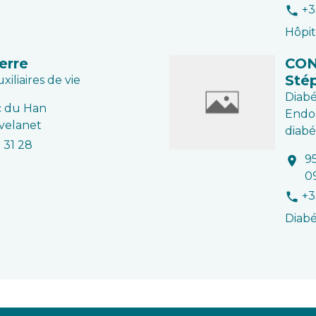
+3
phone
Hôpit
erre
CO
Sté
uxiliaires de vie
Diabé
c du Han
Endo
velanet
diab
1 31 28
9
location_on
0
+3
phone
Diab