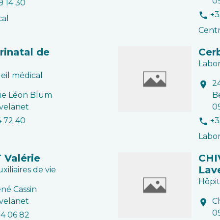
0
9 14 30
+3
phone
cal
Centr
rinatal de
Cerb
Labor
eil médical
2
location_on
ue Léon Blum
B
velanet
0
4 72 40
+3
phone
Labor
Valérie
CHIV
Lav
uxiliaires de vie
Hôpit
ené Cassin
velanet
C
location_on
0
34 06 82