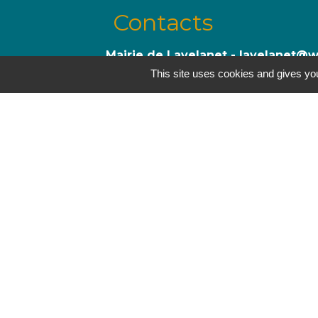
Contacts
Mairie de Lavelanet - lavelanet@
Hôtel de Ville - 7, avenue Alsace Lorr
This site uses cookies and gives you
09300 Lavelanet - FRANCE
+33 5 61 01 53 70
Jumelages
Trégueux, France
Melgaço, Portugal
Mentions légales
-
P