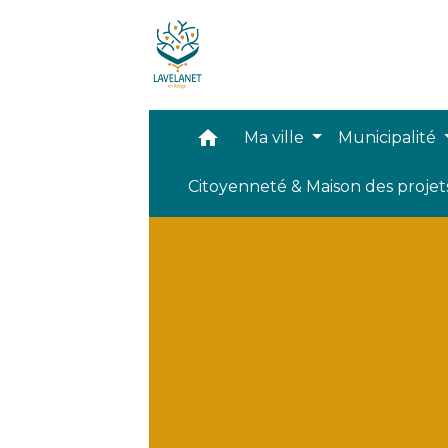
home
Ma ville
Municipalité
Citoyenneté & Maison des proje