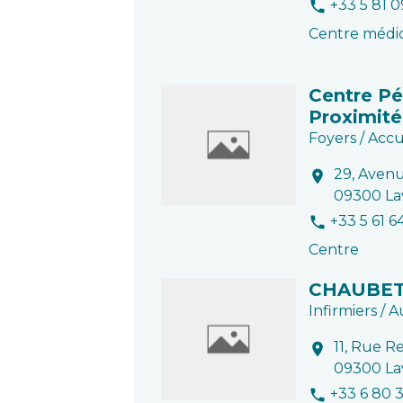
+33 5 81 0
phone
Centre médi
Centre Pé
Proximité
Foyers / Accu
29, Aven
location_on
09300 La
+33 5 61 6
phone
Centre
CHAUBET 
Infirmiers / A
11, Rue R
location_on
09300 La
+33 6 80 
phone