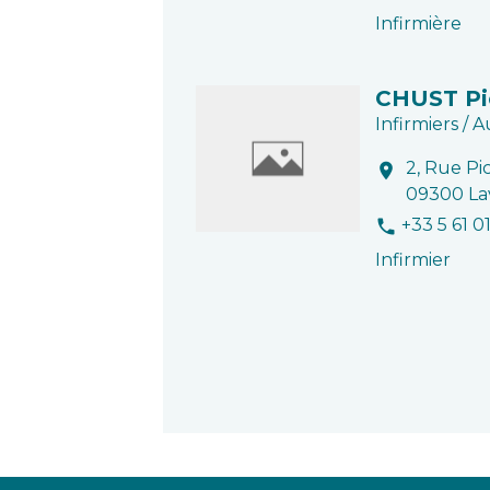
Infirmière
CHUST Pi
Infirmiers / A
2, Rue Pi
location_on
09300 La
+33 5 61 0
phone
Infirmier