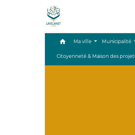
home
Ma ville
Municipalité
Citoyenneté & Maison des proje