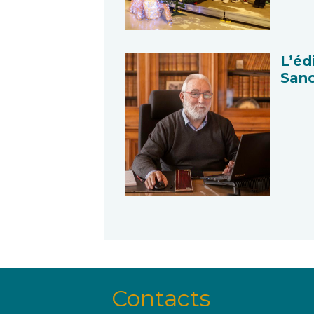
L’éd
San
Contacts