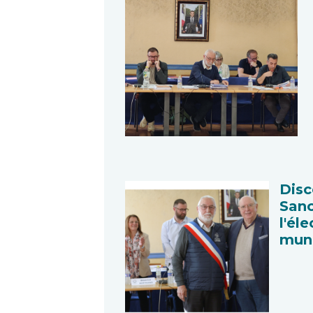
Disc
Sanc
l'él
muni