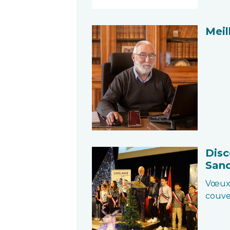
Meil
Disc
San
Vœux 
couve