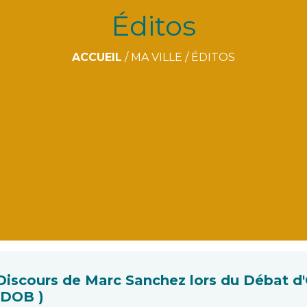
Éditos
ACCUEIL
/
MA VILLE
/
ÉDITOS
Discours de Marc Sanchez lors du Débat d'
(DOB )