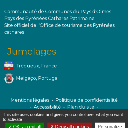
Communauté de Communes du Pays d'Olmes
Pays des Pyrénées Cathares Patrimoine
Site officiel de l'Office de tourisme des Pyrénées
cathares
Jumelages
Trégueux, France
Melgaço, Portugal
Mentions légales
-
Politique de confidentialité
-
Accessibilité
-
Plan du site
-
Gestion des cookies
This site uses cookies and gives you control over what you want
to activate
OK, accept all
Deny all cookies
Personalize