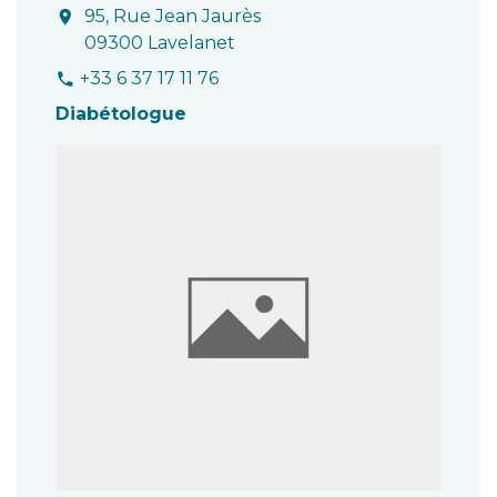
95, Rue Jean Jaurès
location_on
09300 Lavelanet
+33 6 37 17 11 76
phone
Diabétologue