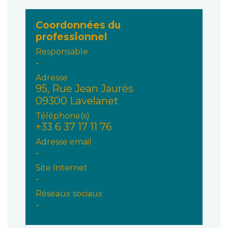
Coordonnées du
professionnel
Responsable
-
Adresse
95, Rue Jean Jaurès
09300 Lavelanet
Téléphone(s)
+33 6 37 17 11 76
Adresse email
-
Site Internet
-
Réseaux sociaux
-