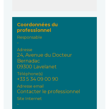
Coordonnées du
professionnel
Responsable
-
Adresse
24, Avenue du Docteur
Bernadac
09300 Lavelanet
Téléphone(s)
+33 5 34 09 00 90
Adresse email
Contacter le professionnel
Site Internet
-