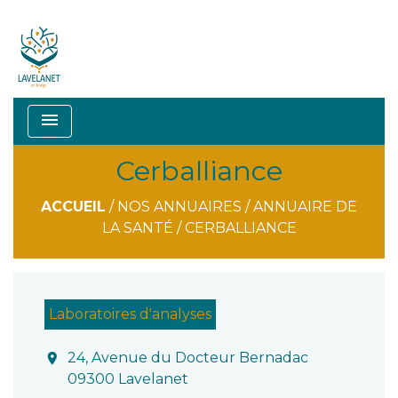
menu
Cerballiance
ACCUEIL
/
NOS ANNUAIRES
/
ANNUAIRE DE
LA SANTÉ
/
CERBALLIANCE
Laboratoires d'analyses
24, Avenue du Docteur Bernadac
location_on
09300 Lavelanet