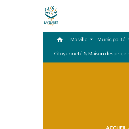
home
Ma ville
Municipalité
Citoyenneté & Maison des proje
ACCUEIL