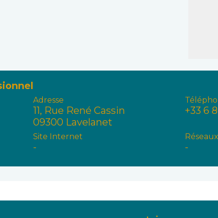
sionnel
Adresse
Télépho
11, Rue René Cassin
+33 6 
09300 Lavelanet
Site Internet
Réseaux
-
-