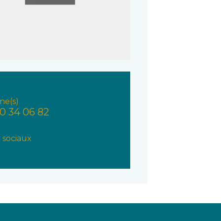
ne(s)
80 34 06 82
 sociaux