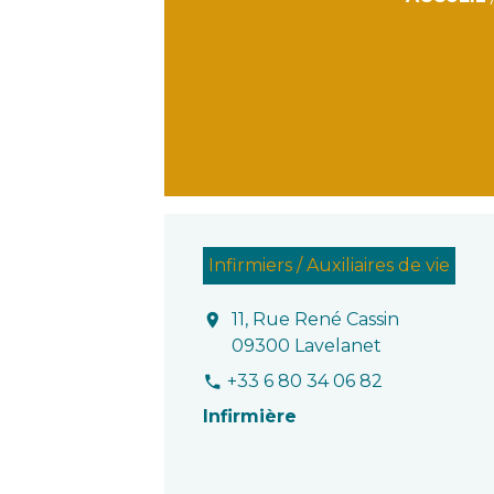
Infirmiers / Auxiliaires de vie
11, Rue René Cassin
location_on
09300 Lavelanet
+33 6 80 34 06 82
phone
Infirmière