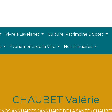
Vivre à Lavelanet
Culture, Patrimoine & Sport
ts
Événements de la Ville
Nos annuaires
CHAUBET Valérie
/
NOS ANNUAIRES
/
ANNUAIRE DE LA SANTÉ
/
CHAUBET