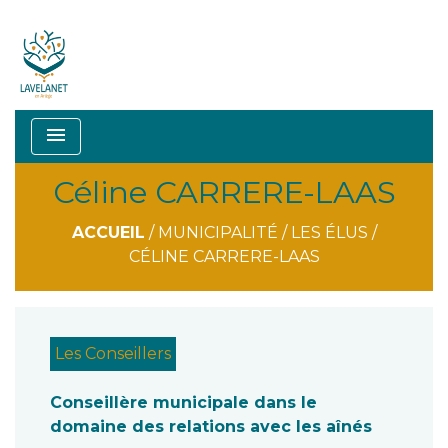
menu
Céline CARRERE-LAAS
ACCUEIL
/
MUNICIPALITÉ
/
LES ÉLUS
/
CÉLINE CARRERE-LAAS
Les Conseillers
Conseillère municipale dans le
domaine des relations avec les aînés