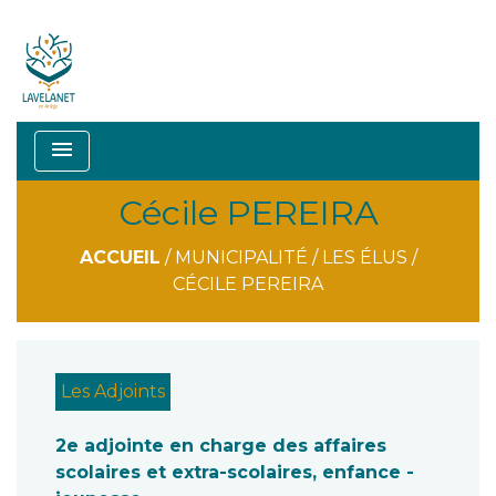
menu
Cécile PEREIRA
ACCUEIL
/
MUNICIPALITÉ
/
LES ÉLUS
/
CÉCILE PEREIRA
Les Adjoints
2e adjointe en charge des affaires
scolaires et extra-scolaires, enfance -