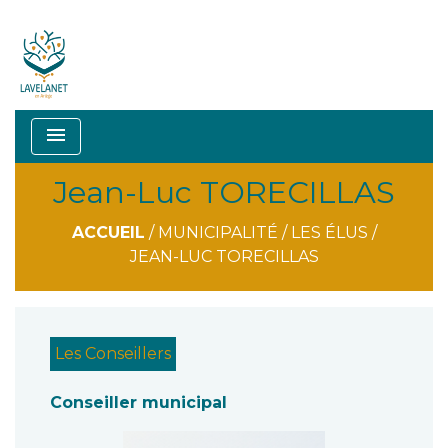
menu
Jean-Luc TORECILLAS
ACCUEIL
/
MUNICIPALITÉ
/
LES ÉLUS
/
JEAN-LUC TORECILLAS
Les Conseillers
Conseiller municipal