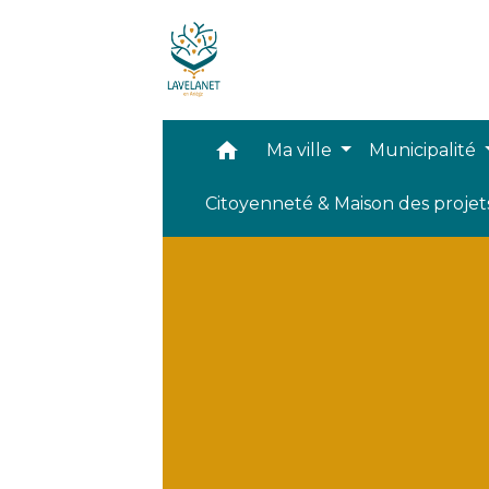
home
Ma ville
Municipalité
Citoyenneté & Maison des proje