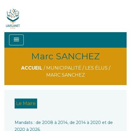
menu
Marc SANCHEZ
ACCUEIL
/
MUNICIPALITÉ
/
LES ÉLUS
/
MARC SANCHEZ
Le Maire
Mandats : de 2008 à 2014, de 2014 à 2020 et de
2020 à 2026.