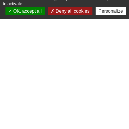
to activate
Hôtel de Ville - 7, avenue Alsace Lorraine
OK, accept all
Deny all cookies
Personalize
09300 Lavelanet - FRANCE
+33 5 61 01 53 70
Liens
Communauté de Communes du Pays d'Olmes
Pays des Pyrénées Cathares Patrimoine
Site officiel de l'Office de tourisme des Pyrénées
cathares
Jumelages
Trégueux, France
Melgaço, Portugal