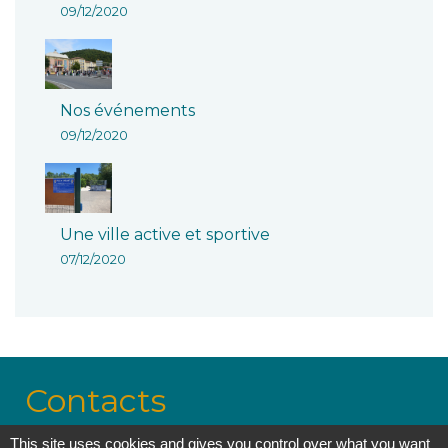
09/12/2020
Nos événements
09/12/2020
Une ville active et sportive
07/12/2020
Contacts
This site uses cookies and gives you control over what you want
Mairie de Lavelanet - lavelanet@wanadoo.fr