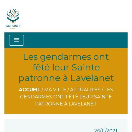
menu
Les gendarmes ont
fêté leur Sainte
patronne à Lavelanet
ACCUEIL
/
MA VILLE
/
ACTUALITÉS
/
LES
GENDARMES ONT FÊTÉ LEUR SAINTE
PATRONNE À LAVELANET
26/11/2021