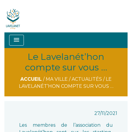
menu
Le Lavelanét’hon
compte sur vous …
ACCUEIL
/
MA VILLE
/
ACTUALITÉS
/
LE
LAVELANÉT’HON COMPTE SUR VOUS …
27/11/2021
Les membres de l’association du