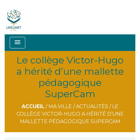
menu
Le collège Victor-Hugo
a hérité d’une mallette
pédagogique
SuperCam
ACCUEIL
/
MA VILLE
/
ACTUALITÉS
/
LE
COLLÈGE VICTOR-HUGO A HÉRITÉ D’UNE
MALLETTE PÉDAGOGIQUE SUPERCAM