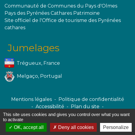
Communauté de Communes du Pays d'Olmes
Pays des Pyrénées Cathares Patrimoine
Site officiel de l'Office de tourisme des Pyrénées
cathares
Jumelages
Trégueux, France
Melgaço, Portugal
Mentions légales
-
Politique de confidentialité
-
Accessibilité
-
Plan du site
-
Gestion des cookies
This site uses cookies and gives you control over what you want
to activate
OK, accept all
Deny all cookies
Personalize
Site créé en partenariat avec Réseau des Communes