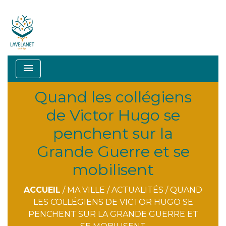
menu
Quand les collégiens
de Victor Hugo se
penchent sur la
Grande Guerre et se
mobilisent
ACCUEIL
/
MA VILLE
/
ACTUALITÉS
/
QUAND
LES COLLÉGIENS DE VICTOR HUGO SE
PENCHENT SUR LA GRANDE GUERRE ET