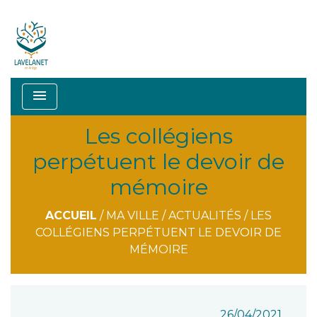
menu
Les collégiens
perpétuent le devoir de
mémoire
ACCUEIL
/
MA VILLE
/
ACTUALITÉS
/
LES
COLLÉGIENS PERPÉTUENT LE DEVOIR DE
MÉMOIRE
26/04/2021