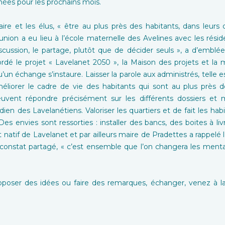
ées pour les prochains mois.
 et les élus, « être au plus près des habitants, dans leurs quar
union a eu lieu à l’école maternelle des Avelines avec les rési
ussion, le partage, plutôt que de décider seuls », a d’emblée 
ordé le projet « Lavelanet 2050 », la Maison des projets et la 
’un échange s’instaure. Laisser la parole aux administrés, telle e
iorer le cadre de vie des habitants qui sont au plus près de 
peuvent répondre précisément sur les différents dossiers et
ien des Lavelanétiens. Valoriser les quartiers et de fait les habit
 Des envies sont ressorties : installer des bancs, des boites à li
t natif de Lavelanet et par ailleurs maire de Pradettes a rappel
n constat partagé, « c’est ensemble que l’on changera les menta
roposer des idées ou faire des remarques, échanger, venez à la