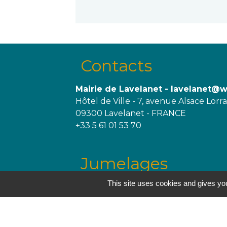
Contacts
Mairie de Lavelanet - lavelanet@
Hôtel de Ville - 7, avenue Alsace Lorr
09300 Lavelanet - FRANCE
+33 5 61 01 53 70
Jumelages
This site uses cookies and gives you
Trégueux, France
Melgaço, Portugal