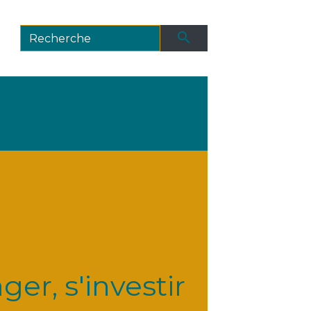
search
er, s'investir