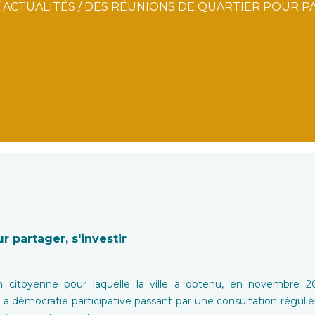
/
ACTUALITÉS
/
DES RÉUNIONS DE QUARTIER POUR PA
r partager, s'investir
ion citoyenne pour laquelle la ville a obtenu, en novembre 2
 La démocratie participative passant par une consultation régulière