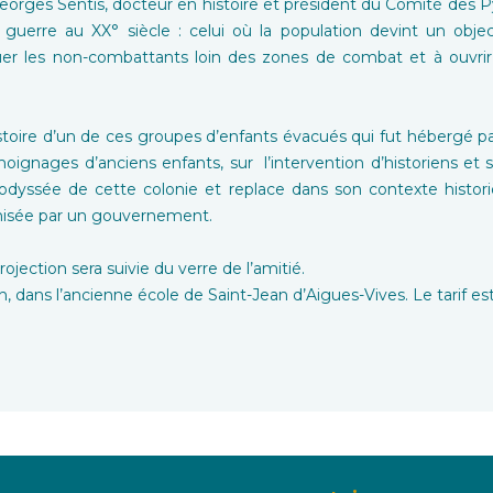
é Georges Sentis, docteur en histoire et président du Comité des 
guerre au XX° siècle : celui où la population devint un object
r les non-combattants loin des zones de combat et à ouvrir de
istoire d’un de ces groupes d’enfants évacués qui fut hébergé pa
moignages d’anciens enfants, sur l’intervention d’historiens et
odyssée de cette colonie et replace dans son contexte histor
nisée par un gouvernement.
ojection sera suivie du verre de l’amitié.
, dans l’ancienne école de Saint-Jean d’Aigues-Vives. Le tarif es