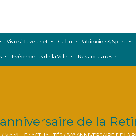
Vivre à Lavelanet
Culture, Patrimoine & Sport
ts
Événements de la Ville
Nos annuaires
anniversaire de la Ret
L
/
MA VILLE
/
ACTUALITÉS
/
80° ANNIVERSAIRE DE LA 