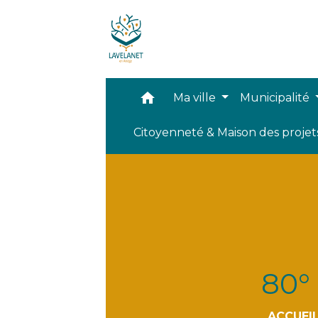
home
Ma ville
Municipalité
Citoyenneté & Maison des proje
80° 
ACCUEI