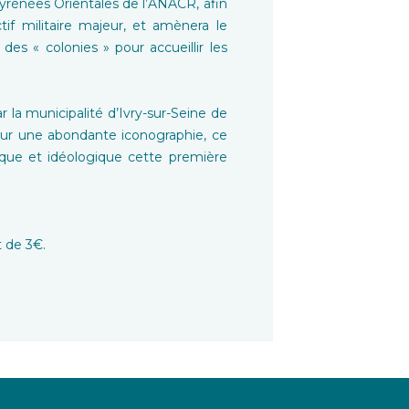
Pyrénées Orientales de l’ANACR, afin
if militaire majeur, et amènera le
s « colonies » pour accueillir les
r la municipalité d’Ivry-sur-Seine de
 sur une abondante iconographie, ce
ique et idéologique cette première
t de 3€.