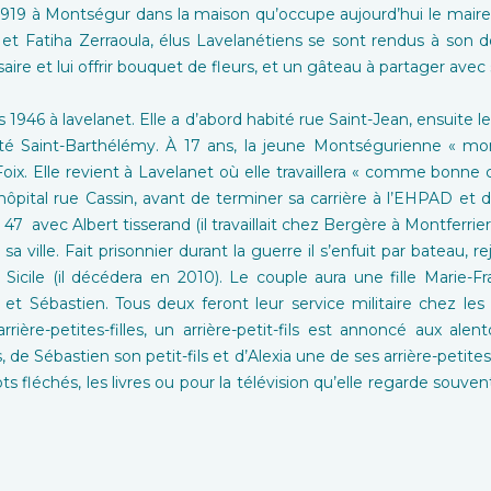
e 1919 à Montségur dans la maison qu’occupe aujourd’hui le mair
 et Fatiha Zerraoula, élus Lavelanétiens se sont rendus à son d
aire et lui offrir bouquet de fleurs, et un gâteau à partager avec 
is 1946 à lavelanet. Elle a d’abord habité rue Saint-Jean, ensuite
é Saint-Barthélémy. À 17 ans, la jeune Montségurienne « monte 
x. Elle revient à Lavelanet où elle travaillera « comme bo
 l’hôpital rue Cassin, avant de terminer sa carrière à l’EHPAD et 
7 avec Albert tisserand (il travaillait chez Bergère à Montferrier 
ville. Fait prisonnier durant la guerre il s’enfuit par bateau, rej
 Sicile (il décédera en 2010). Le couple aura une fille Marie-F
 et Sébastien. Tous deux feront leur service militaire chez le
arrière-petites-filles, un arrière-petit-fils est annoncé aux al
 de Sébastien son petit-fils et d’Alexia une de ses arrière-petites-fi
ts fléchés, les livres ou pour la télévision qu’elle regarde souv