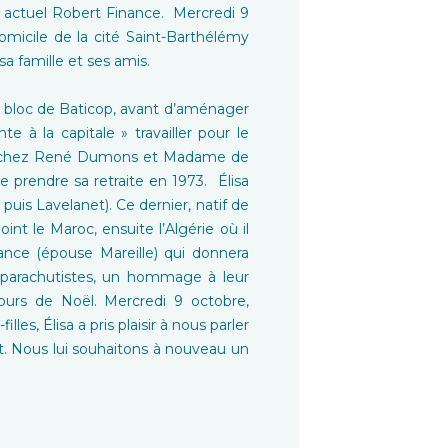
e actuel Robert Finance. Mercredi 9
omicile de la cité Saint-Barthélémy
sa famille et ses amis.
 le bloc de Baticop, avant d’aménager
à la capitale » travailler pour le
nne chez René Dumons et Madame de
de prendre sa retraite en 1973. Élisa
puis Lavelanet). Ce dernier, natif de
oint le Maroc, ensuite l’Algérie où il
rance (épouse Mareille) qui donnera
s parachutistes, un hommage à leur
entours de Noël. Mercredi 9 octobre,
lles, Élisa a pris plaisir à nous parler
ent. Nous lui souhaitons à nouveau un