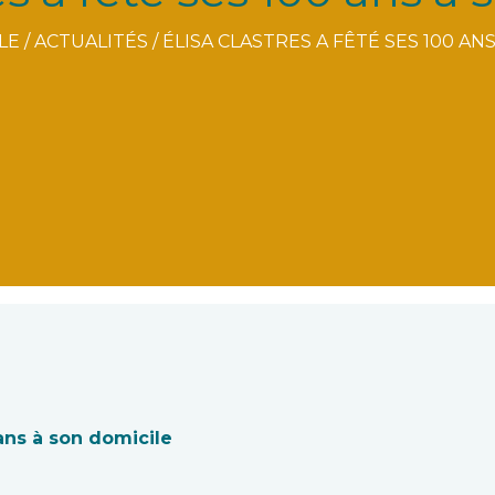
LE
/
ACTUALITÉS
/
ÉLISA CLASTRES A FÊTÉ SES 100 AN
 ans à son domicile