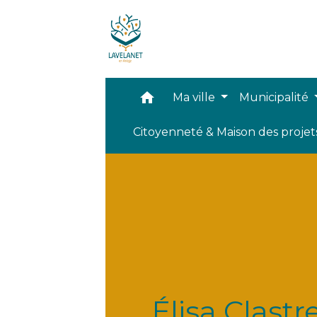
home
Ma ville
Municipalité
Citoyenneté & Maison des proje
Élisa Clastr