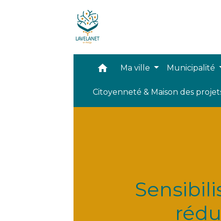
home
Ma ville
Municipalité
Citoyenneté & Maison des proje
Sensibili
rédu