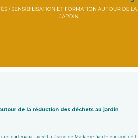
TÉS
/
SENSIBILISATION ET FORMATION AUTOUR DE L
JARDIN
 autour de la réduction des déchets au jardin
et » en partenariat avec La Prairie de Madame (jardin partagé de