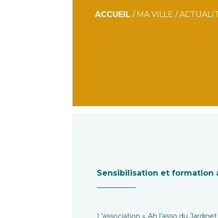
ACCUEIL
/
MA VILLE
/
ACTUALI
Sensibilisation et formation
__________
L'association « Ah l’asso du Jardin