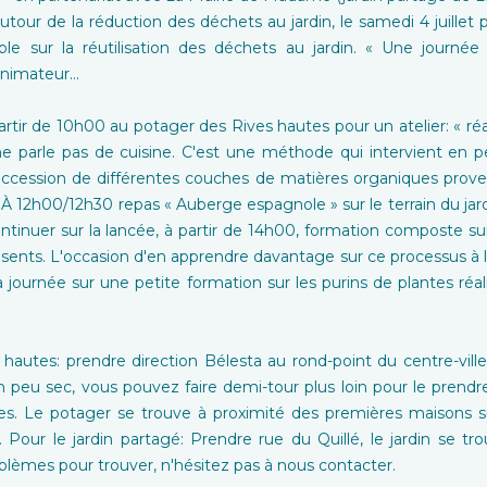
utour de la réduction des déchets au jardin, le samedi 4 juillet 
ble sur la réutilisation des déchets au jardin. « Une journée
 animateur…
ir de 10h00 au potager des Rives hautes pour un atelier: « réal
e parle pas de cuisine. C'est une méthode qui intervient en
uccession de différentes couches de matières organiques proven
. À 12h00/12h30 repas « Auberge espagnole » sur le terrain du j
ntinuer sur la lancée, à partir de 14h00, formation composte sur
ents. L'occasion d'en apprendre davantage sur ce processus à l
a journée sur une petite formation sur les purins de plantes réa
 hautes: prendre direction Bélesta au rond-point du centre-ville
un peu sec, vous pouvez faire demi-tour plus loin pour le prendre
. Le potager se trouve à proximité des premières maisons su
. Pour le jardin partagé: Prendre rue du Quillé, le jardin se t
blèmes pour trouver, n'hésitez pas à nous contacter.