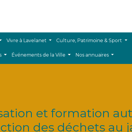
Vivre à Lavelanet
Culture, Patrimoine & Sport
ts
Événements de la Ville
Nos annuaires
sation et formation au
ction des déchets au j