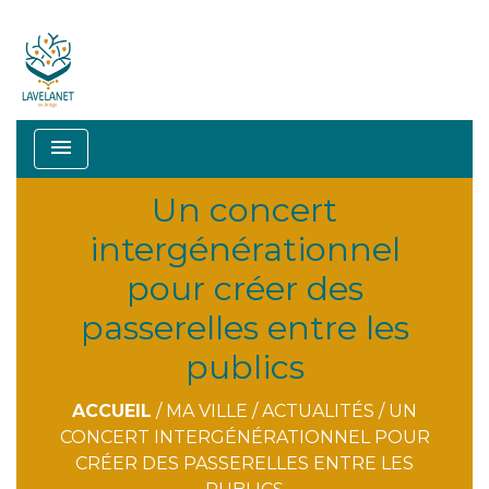
menu
Un concert
intergénérationnel
pour créer des
passerelles entre les
publics
ACCUEIL
/
MA VILLE
/
ACTUALITÉS
/
UN
CONCERT INTERGÉNÉRATIONNEL POUR
CRÉER DES PASSERELLES ENTRE LES