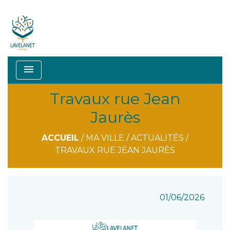
menu
Travaux rue Jean
Jaurès
ACCUEIL
/
MA VILLE
/
ACTUALITÉS
/
TRAVAUX RUE JEAN JAURÈS
01/06/2026