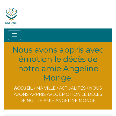
menu
Nous avons appris avec
émotion le décès de
notre amie Angeline
Monge.
ACCUEIL
/
MA VILLE
/
ACTUALITÉS
/
NOUS
AVONS APPRIS AVEC ÉMOTION LE DÉCÈS
DE NOTRE AMIE ANGELINE MONGE.