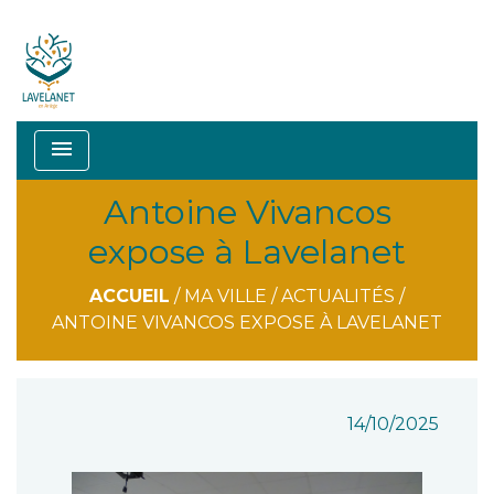
menu
Antoine Vivancos
expose à Lavelanet
ACCUEIL
/
MA VILLE
/
ACTUALITÉS
/
ANTOINE VIVANCOS EXPOSE À LAVELANET
14/10/2025