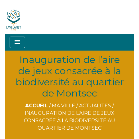
menu
Inauguration de l’aire
de jeux consacrée à la
biodiversité au quartier
de Montsec
ACCUEIL
/
MA VILLE
/
ACTUALITÉS
/
INAUGURATION DE L’AIRE DE JEUX
CONSACRÉE À LA BIODIVERSITÉ AU
QUARTIER DE MONTSEC