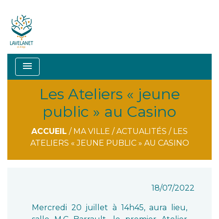
menu
Les Ateliers « jeune
public » au Casino
ACCUEIL
/
MA VILLE
/
ACTUALITÉS
/
LES
ATELIERS « JEUNE PUBLIC » AU CASINO
18/07/2022
Mercredi 20 juillet à 14h45, aura lieu,