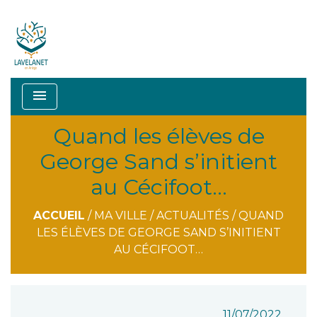
menu
Quand les élèves de
George Sand s’initient
au Cécifoot…
ACCUEIL
/
MA VILLE
/
ACTUALITÉS
/
QUAND
LES ÉLÈVES DE GEORGE SAND S’INITIENT
AU CÉCIFOOT…
11/07/2022