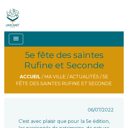
menu
5e fête des saintes
Rufine et Seconde
ACCUEIL
/
MA VILLE
/
ACTUALITÉS
/
5E
FÊTE DES SAINTES RUFINE ET SECONDE
06/07/2022
C’est avec plaisir que pour la 5e édition,