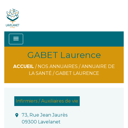
menu
GABET Laurence
ACCUEIL
/
NOS ANNUAIRES
/
ANNUAIRE DE
LA SANTÉ
/
GABET LAURENCE
Infirmiers / Auxiliaires de vie
73, Rue Jean Jaurès
location_on
09300 Lavelanet