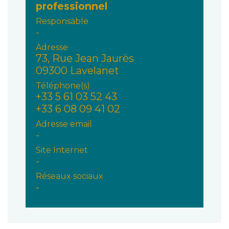
professionnel
Responsable
-
Adresse
73, Rue Jean Jaurès
09300 Lavelanet
Téléphone(s)
+33 5 61 03 52 43
+33 6 08 09 41 02
Adresse email
-
Site Internet
-
Réseaux sociaux
-