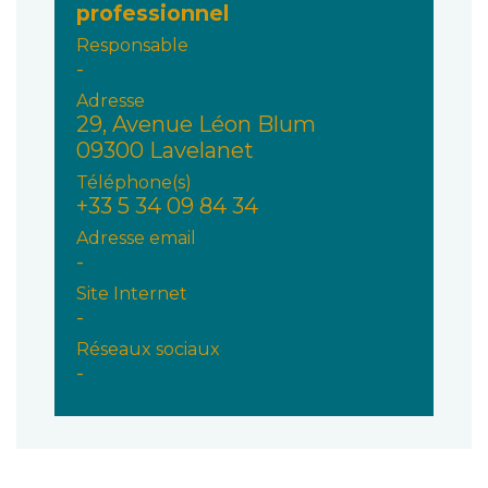
professionnel
Responsable
-
Adresse
29, Avenue Léon Blum
09300 Lavelanet
Téléphone(s)
+33 5 34 09 84 34
Adresse email
-
Site Internet
-
Réseaux sociaux
-