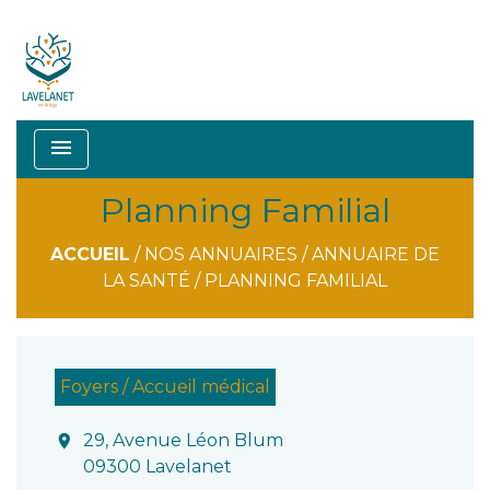
menu
Planning Familial
ACCUEIL
/
NOS ANNUAIRES
/
ANNUAIRE DE
LA SANTÉ
/
PLANNING FAMILIAL
Foyers / Accueil médical
29, Avenue Léon Blum
location_on
09300 Lavelanet