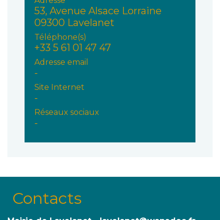
Adresse
53, Avenue Alsace Lorraine
09300 Lavelanet
Téléphone(s)
+33 5 61 01 47 47
Adresse email
-
Site Internet
-
Réseaux sociaux
-
Contacts