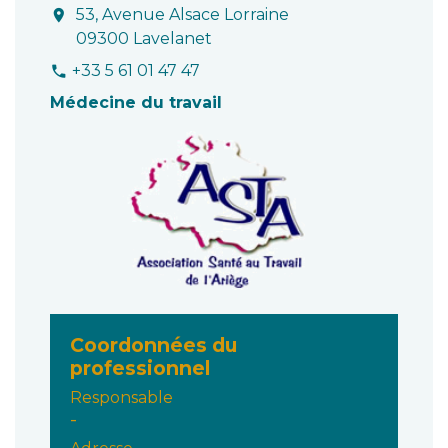
53, Avenue Alsace Lorraine
location_on
09300 Lavelanet
+33 5 61 01 47 47
phone
Médecine du travail
Coordonnées du
professionnel
Responsable
-