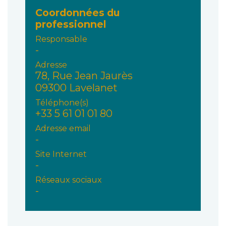
Coordonnées du
professionnel
Responsable
-
Adresse
78, Rue Jean Jaurès
09300 Lavelanet
Téléphone(s)
+33 5 61 01 01 80
Adresse email
-
Site Internet
-
Réseaux sociaux
-