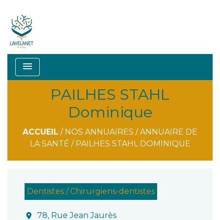
menu
PAILHES STAHL
Dominique
ACCUEIL
/
NOS ANNUAIRES
/
ANNUAIRE DE
LA SANTÉ
/
PAILHES STAHL DOMINIQUE
Dentistes / Chirurgiens-dentistes
78, Rue Jean Jaurès
location_on