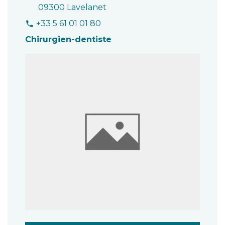
09300 Lavelanet
+33 5 61 01 01 80
phone
Chirurgien-dentiste