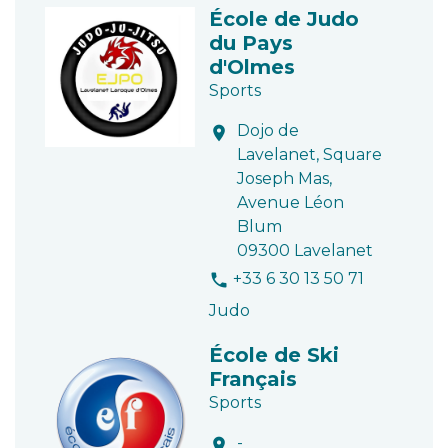
École de Judo
du Pays
d'Olmes
Sports
Dojo de
location_on
Lavelanet, Square
Joseph Mas,
Avenue Léon
Blum
09300 Lavelanet
+33 6 30 13 50 71
phone
Judo
École de Ski
Français
Sports
-
location_on