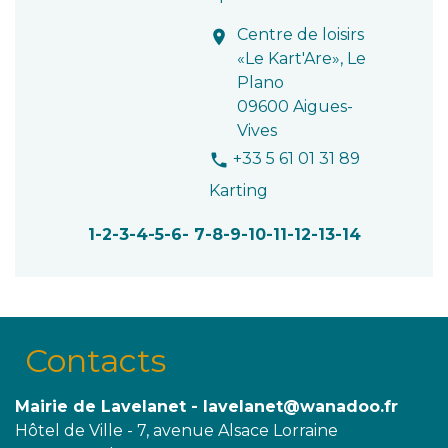
Centre de loisirs
location_on
«Le Kart'Are», Le
Plano
09600 Aigues-
Vives
+33 5 61 01 31 89
phone
Karting
1
-2
-3
-4
-5
-6
-
7
-8
-9
-10
-11
-12
-13
-14
Contacts
Mairie de Lavelanet - lavelanet@wanadoo.fr
Hôtel de Ville - 7, avenue Alsace Lorraine