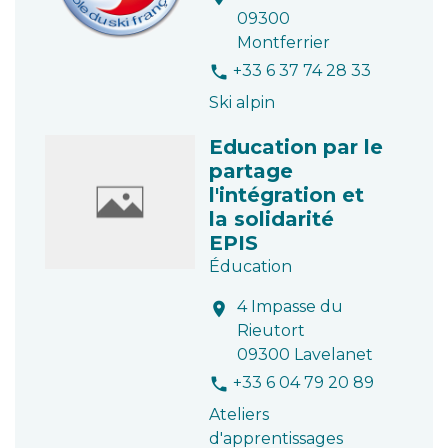
09300
Montferrier
+33 6 37 74 28 33
phone
Ski alpin
Education par le
partage
l'intégration et
la solidarité
EPIS
Éducation
4 Impasse du
location_on
Rieutort
09300 Lavelanet
+33 6 04 79 20 89
phone
Ateliers
d'apprentissages