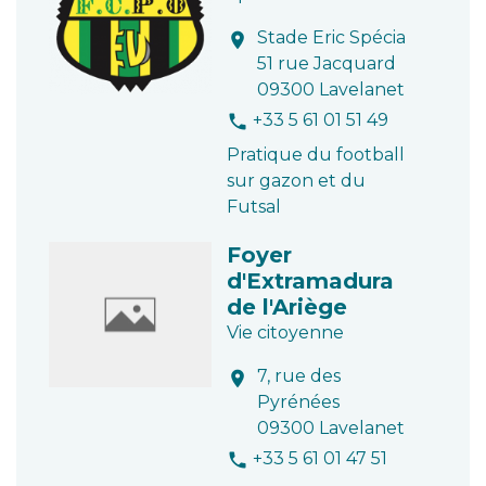
Stade Eric Spécia
location_on
51 rue Jacquard
09300 Lavelanet
+33 5 61 01 51 49
phone
Pratique du football
sur gazon et du
Futsal
Foyer
d'Extramadura
de l'Ariège
Vie citoyenne
7, rue des
location_on
Pyrénées
09300 Lavelanet
+33 5 61 01 47 51
phone