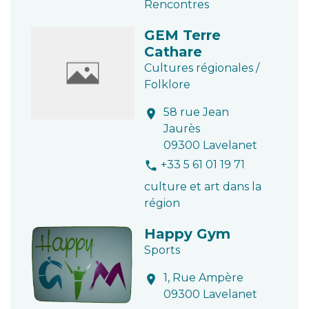
Rencontres
GEM Terre
Cathare
Cultures régionales /
Folklore
58 rue Jean
location_on
Jaurès
09300 Lavelanet
+33 5 61 01 19 71
phone
culture et art dans la
région
Happy Gym
Sports
1, Rue Ampère
location_on
09300 Lavelanet