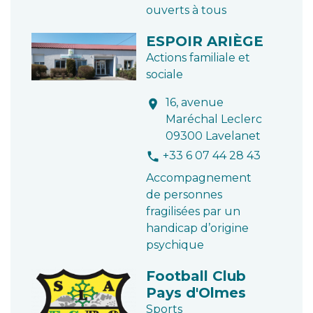
ouverts à tous
ESPOIR ARIÈGE
Actions familiale et
sociale
16, avenue
location_on
Maréchal Leclerc
09300 Lavelanet
+33 6 07 44 28 43
phone
Accompagnement
de personnes
fragilisées par un
handicap d’origine
psychique
Football Club
Pays d'Olmes
Sports