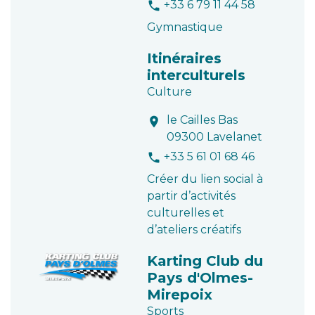
+33 6 79 11 44 58
phone
Gymnastique
Itinéraires
interculturels
Culture
le Cailles Bas
location_on
09300 Lavelanet
+33 5 61 01 68 46
phone
Créer du lien social à
partir d’activités
culturelles et
d’ateliers créatifs
Karting Club du
Pays d'Olmes-
Mirepoix
Sports