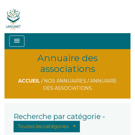
menu
Annuaire des
associations
ACCUEIL
/
NOS ANNUAIRES
/
ANNUAIRE
DES ASSOCIATIONS
Recherche par catégorie -
Toutes les catégories