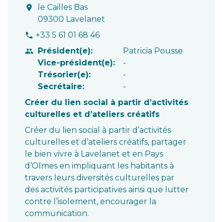
le Cailles Bas
location_on
09300 Lavelanet
+33 5 61 01 68 46
phone
Président(e):
Patricia Pousse
people
Vice-président(e):
-
Trésorier(e):
-
Secrétaire:
-
Créer du lien social à partir d’activités
culturelles et d’ateliers créatifs
Créer du lien social à partir d’activités
culturelles et d’ateliers créatifs, partager
le bien vivre à Lavelanet et en Pays
d’Olmes en impliquant les habitants à
travers leurs diversités culturelles par
des activités participatives ainsi que lutter
contre l’isolement, encourager la
communication.