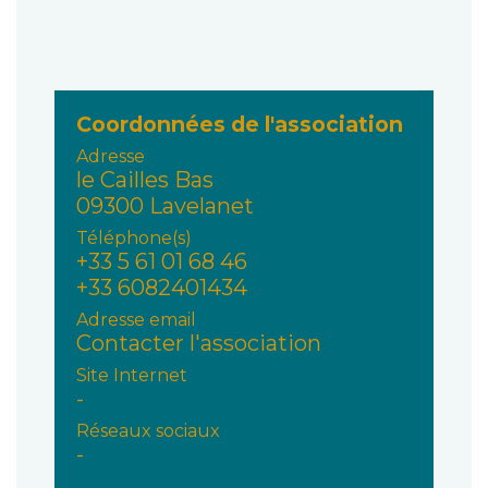
Coordonnées de l'association
Adresse
le Cailles Bas
09300 Lavelanet
Téléphone(s)
+33 5 61 01 68 46
+33 6082401434
Adresse email
Contacter l'association
Site Internet
-
Réseaux sociaux
-