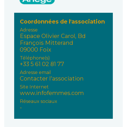
Coordonnées de l'association
Adresse
Espace Olivier Carol, Bd
François Mitterand
09000 Foix
Téléphone(s)
+33 5 61 02 81 77
Adresse email
Contacter l'association
Site Internet
www.infofemmes.com
Réseaux sociaux
-