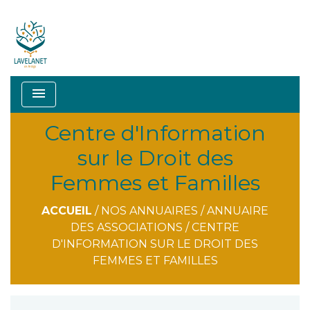
menu
Centre d'Information
sur le Droit des
Femmes et Familles
ACCUEIL
/
NOS ANNUAIRES
/
ANNUAIRE
DES ASSOCIATIONS
/
CENTRE
D'INFORMATION SUR LE DROIT DES
FEMMES ET FAMILLES