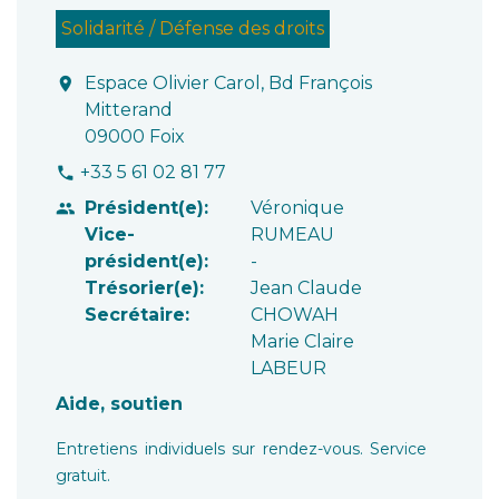
Solidarité / Défense des droits
Espace Olivier Carol, Bd François
location_on
Mitterand
09000 Foix
+33 5 61 02 81 77
phone
Président(e):
Véronique
people
Vice-
RUMEAU
président(e):
-
Trésorier(e):
Jean Claude
Secrétaire:
CHOWAH
Marie Claire
LABEUR
Aide, soutien
Entretiens individuels sur rendez-vous. Service
gratuit.