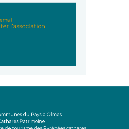
email
ter l'association
mmunes du Pays d'Olmes
Cathares Patrimoine
ffice de tourisme des Pyrénées cathares