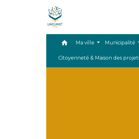
home
Ma ville
Municipalité
Citoyenneté & Maison des proje