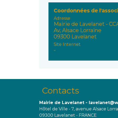
Coordonnées de l'assoc
Adresse
Mairie de Lavelanet - CC
Av, Alsace Lorraine
09300 Lavelanet
Site Internet
-
Contacts
Mairie de Lavelanet - lavelanet@
Hôtel de Ville - 7, avenue Alsace Lorr
09300 Lavelanet - FRANCE