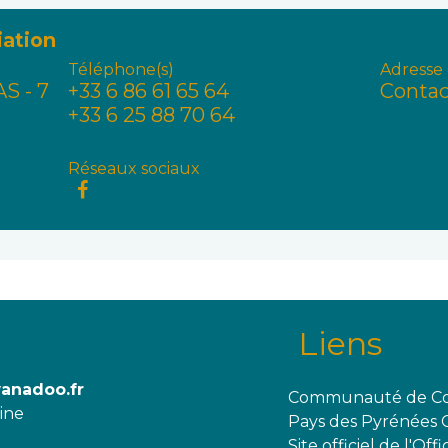
iation
Téléphone(s)
Adresse 
AS - 7
+33 6 86 61 65 64
Contac
+33 6 25 88 70 64
Réseaux sociaux
Liens
wanadoo.fr
Communauté de Co
aine
Pays des Pyrénées 
Site officiel de l'O