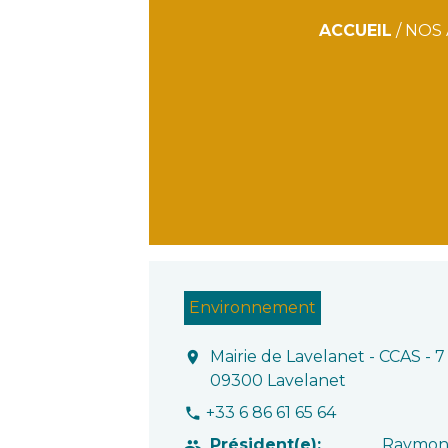
ACCUEIL
/
NOS 
Environnement
Mairie de Lavelanet - CCAS - 7
location_on
09300 Lavelanet
+33 6 86 61 65 64
phone
Président(e):
Raymon
people