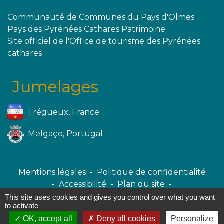
Communauté de Communes du Pays d'Olmes
Pays des Pyrénées Cathares Patrimoine
Site officiel de l'Office de tourisme des Pyrénées
cathares
Jumelages
Trégueux, France
Melgaço, Portugal
Mentions légales
-
Politique de confidentialité
-
Accessibilité
-
Plan du site
-
Gestion des cookies
This site uses cookies and gives you control over what you want
to activate
OK, accept all
Deny all cookies
Personalize
Site créé en partenariat avec Réseau des Communes