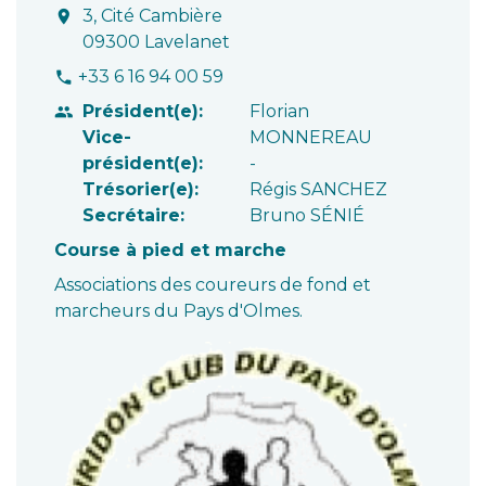
3, Cité Cambière
location_on
09300 Lavelanet
+33 6 16 94 00 59
phone
Président(e):
Florian
people
Vice-
MONNEREAU
président(e):
-
Trésorier(e):
Régis SANCHEZ
Secrétaire:
Bruno SÉNIÉ
Course à pied et marche
Associations des coureurs de fond et
marcheurs du Pays d'Olmes.