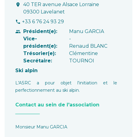
40 TER avenue Alsace Lorraine
location_on
09300 Lavelanet
+33 6 76 24 93 29
phone
Président(e):
Manu GARCIA
people
Vice-
-
président(e):
Renaud BLANC
Trésorier(e):
Clémentine
Secrétaire:
TOURNOI
Ski alpin
L'ASRC a pour objet l'initiation et le
perfectionnement au ski alpin.
Contact au sein de l'association
__________
Monsieur Manu GARCIA