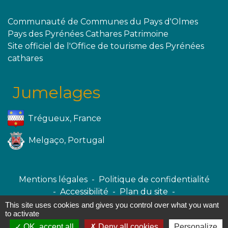
Communauté de Communes du Pays d'Olmes
Pays des Pyrénées Cathares Patrimoine
Site officiel de l'Office de tourisme des Pyrénées
cathares
Jumelages
Trégueux, France
Melgaço, Portugal
Mentions légales
-
Politique de confidentialité
-
Accessibilité
-
Plan du site
-
Gestion des cookies
This site uses cookies and gives you control over what you want
to activate
OK, accept all
Deny all cookies
Personalize