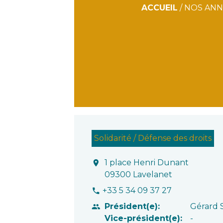
ACCUEIL
/
NOS ANN
Solidarité / Défense des droits
1 place Henri Dunant
location_on
09300 Lavelanet
+33 5 34 09 37 27
phone
Président(e):
Gérard
people
Vice-président(e):
-