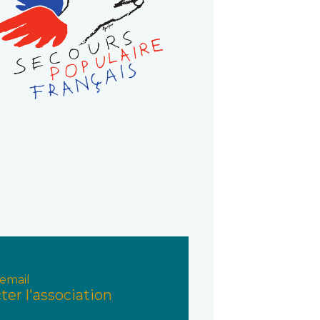
email
ter l'association