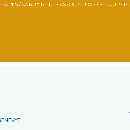
UAIRES
/
ANNUAIRE DES ASSOCIATIONS
/
SECOURS PO
 SENEVAT