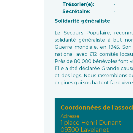
Trésorier(e):
-
Secrétaire:
-
Solidarité généraliste
Le Secours Populaire, reconnu
solidarité généraliste à but n
Guerre mondiale, en 1945. Son 
national avec 612 comités loc
Près de 80 000 bénévoles font v
Elle a été déclarée Grande cause
et des legs. Nous rassemblons d
origines qui souhaitent faire vivre 
Coordonnées de l'assoc
Adresse
1 place Henri Dunant
09300 Lavelanet