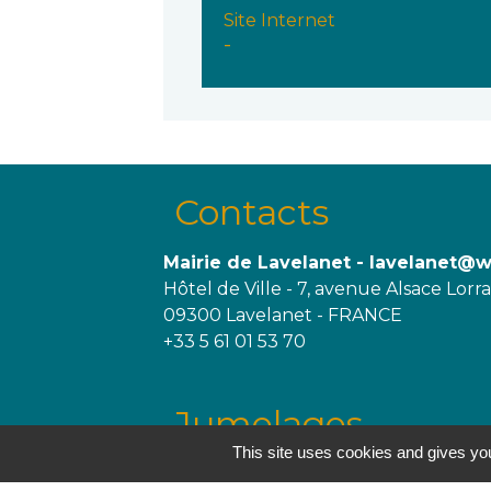
Site Internet
-
Contacts
Mairie de Lavelanet - lavelanet@
Hôtel de Ville - 7, avenue Alsace Lorr
09300 Lavelanet - FRANCE
+33 5 61 01 53 70
Jumelages
This site uses cookies and gives you
Trégueux, France