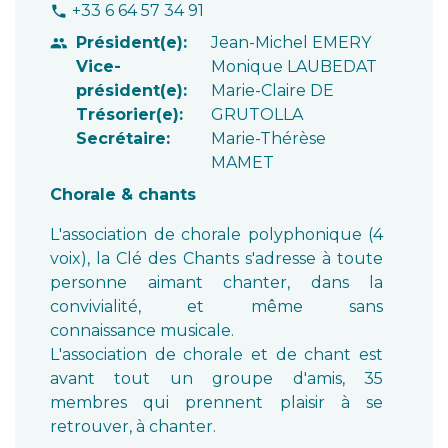
+33 6 64 57 34 91
phone
Président(e):
Jean-Michel EMERY
people
Vice-
Monique LAUBEDAT
président(e):
Marie-Claire DE
Trésorier(e):
GRUTOLLA
Secrétaire:
Marie-Thérèse
MAMET
Chorale & chants
L'association de chorale polyphonique (4
voix), la Clé des Chants s'adresse à toute
personne aimant chanter, dans la
convivialité, et même sans
connaissance musicale.
L'association de chorale et de chant est
avant tout un groupe d'amis, 35
membres qui prennent plaisir à se
retrouver, à chanter.