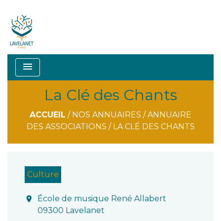
menu
La Clé des Chants
ACCUEIL
/
NOS ANNUAIRES
/
ANNUAIRE
DES ASSOCIATIONS
/
LA CLÉ DES CHANTS
Culture
École de musique René Allabert
location_on
09300 Lavelanet