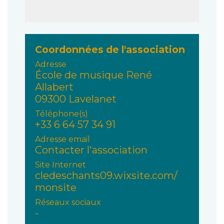
Coordonnées de l'association
Adresse
École de musique René
Allabert
09300 Lavelanet
Téléphone(s)
+33 6 64 57 34 91
Adresse email
Contacter l'association
Site Internet
cledeschants09.wixsite.com/
monsite
Réseaux sociaux
-