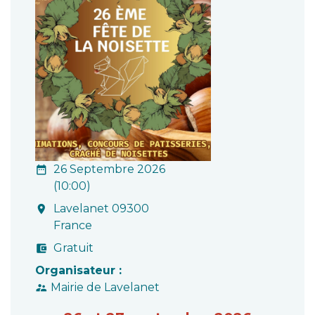
26 Septembre 2026
date_range
(10:00)
Lavelanet 09300
room
France
Gratuit
account_balance_wallet
Organisateur :
Mairie de Lavelanet
supervisor_account