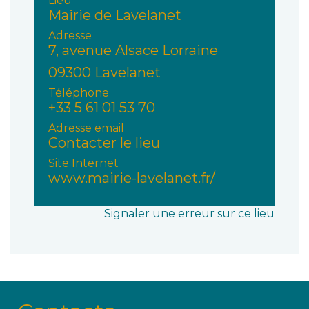
Lieu
Mairie de Lavelanet
Adresse
7, avenue Alsace Lorraine
09300 Lavelanet
Téléphone
+33 5 61 01 53 70
Adresse email
Contacter le lieu
Site Internet
www.mairie-lavelanet.fr/
Signaler une erreur sur ce lieu