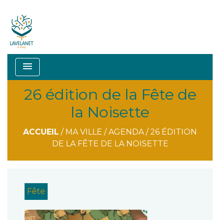
menu
26 édition de la Fête de
la Noisette
ACCUEIL
/
MA VILLE
/
AGENDA
/
26 ÉDITION
DE LA FÊTE DE LA NOISETTE
Fête