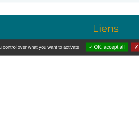
Liens
wanadoo.fr
Communauté de Co
 control over what you want to activate
OK, accept all
aine
Pays des Pyrénées 
Site officiel de l'O