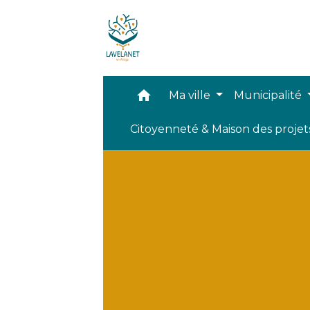
home
Ma ville
Municipalité
Citoyenneté & Maison des proje