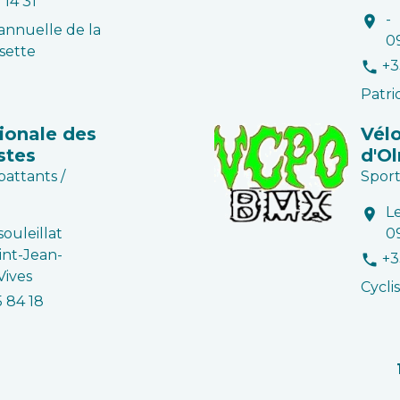
 14 31
-
location_on
 annuelle de la
0
isette
+3
phone
Patri
ionale des
Vél
stes
d'O
attants /
Sport
L
location_on
nsouleillat
0
int-Jean-
+3
phone
Vives
Cycli
5 84 18