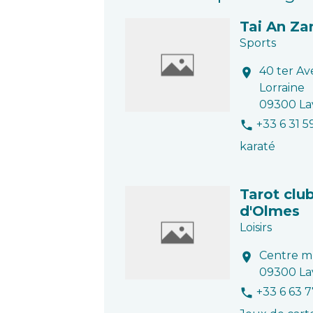
Tai An Za
Sports
40 ter A
location_on
Lorraine
09300 La
+33 6 31 5
phone
karaté
Tarot clu
d'Olmes
Loisirs
Centre mu
location_on
09300 La
+33 6 63 
phone