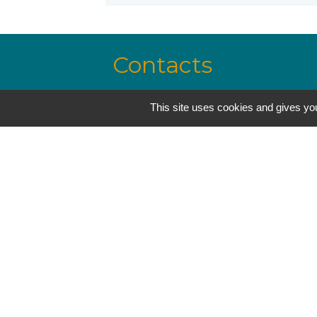
Contacts
Mairie de Lavelanet - lavelanet@
This site uses cookies and gives you
Hôtel de Ville - 7, avenue Alsace Lorr
09300 Lavelanet - FRANCE
+33 5 61 01 53 70
Jumelages
Trégueux, France
Melgaço, Portugal