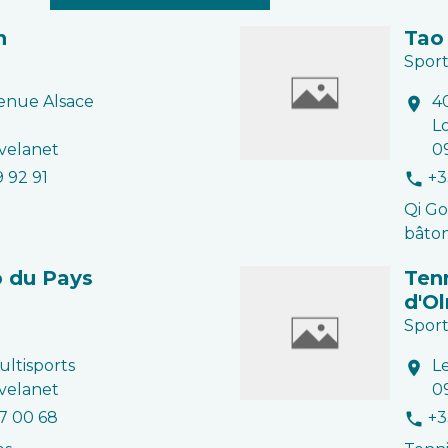
n
Tao 
Sport
venue Alsace
4
location_on
L
velanet
0
9 92 91
+3
phone
Qi Go
bâto
b du Pays
Ten
d'O
Sport
ltisports
L
location_on
velanet
0
77 00 68
+3
phone