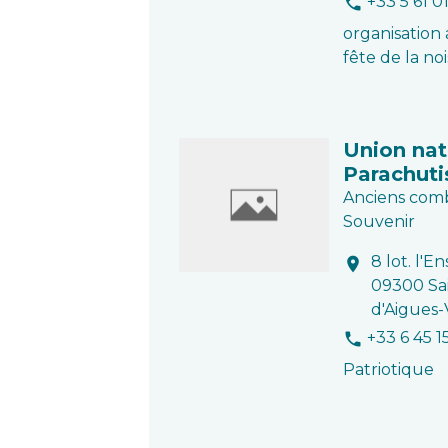
+33 5 61 01
phone
organisation
fête de la no
Union nat
Parachuti
Anciens comb
Souvenir
8 lot. l'E
location_on
09300 Sa
d'Aigues-
+33 6 45 1
phone
Patriotique