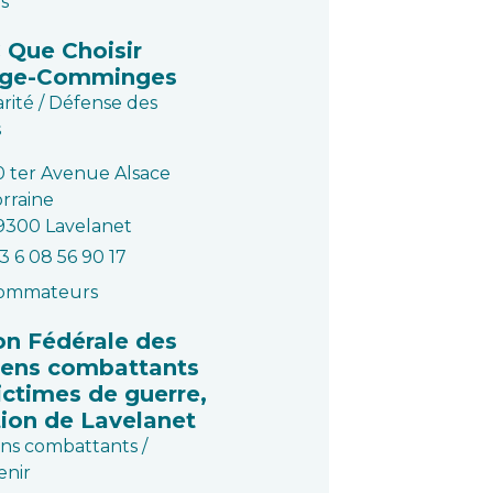
s
 Que Choisir
ège-Comminges
arité / Défense des
s
0 ter Avenue Alsace
orraine
9300 Lavelanet
3 6 08 56 90 17
ommateurs
on Fédérale des
iens combattants
ictimes de guerre,
tion de Lavelanet
ns combattants /
enir