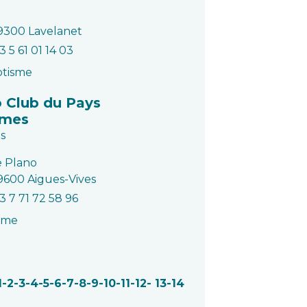
9300 Lavelanet
3 5 61 01 14 03
otisme
o Club du Pays
lmes
s
e Plano
9600 Aigues-Vives
3 7 71 72 58 96
sme
1
-2
-3
-4
-5
-6
-7
-8
-9
-10
-11
-12
-
13
-14