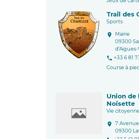
Jeux de cart
Trail des 
Sports
Mairie
location_on
09300 Sa
d'Aigues-
+33 6 81 7
phone
Course à pie
Union de 
Noisette
Vie citoyenn
7 Avenue 
location_on
09300 La