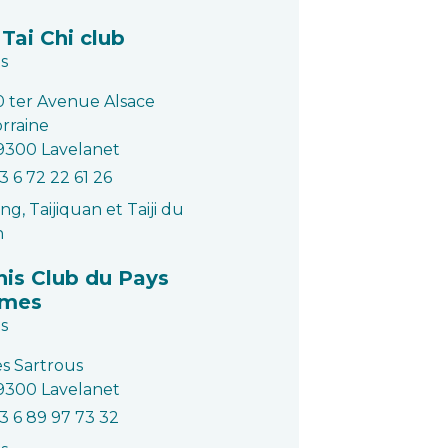
Tai Chi club
s
0 ter Avenue Alsace
orraine
9300 Lavelanet
3 6 72 22 61 26
ng, Taijiquan et Taiji du
n
nis Club du Pays
lmes
s
es Sartrous
9300 Lavelanet
3 6 89 97 73 32